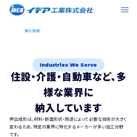
納入実績
ACHIEVEMENT
ホーム
納入実績
イデア工業の強み
押出成形技術
Industries We Serve
生産設備
住設・介護・自動車など、
多
開発ストーリー
様な業界に
納入しています
納入実績
押出成形は、材料・断面形状・用途によって必要な技術が大きく
会社情報
変わるため、特定の業界に特化するメーカーが多い加工分野
です。