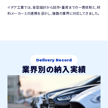
会社概要
採用
イデア工業では、金型設計から試作・量産までの一貫体制と、材
料メーカーとの連携を活かし、複数の業界に対応してきました。
SDGs・CSRへの取り組み
採用情報
相談する
募集要項
Delivery Record
業界別の納入実績